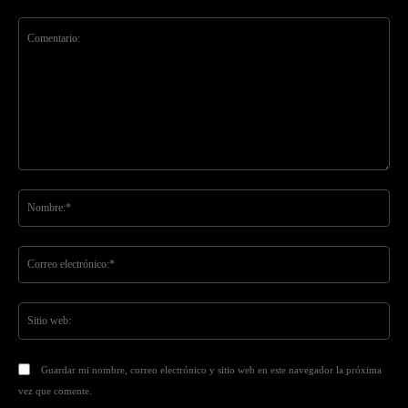
Comentario:
No
Co
ele
Sit
we
Guardar mi nombre, correo electrónico y sitio web en este navegador la próxima
vez que comente.