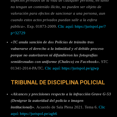
aspectos privados de la vida de cualquier persona, en tanto
no tengan un contenido ilícito, no pueden ser objeto de
valoración para efectos de sancionar a una persona, aun
cuando estos actos privados puedan salir a la esfera
pública».
Exp. 01873-2009.
Clic aquí: https://jurispol.pe/?
p=32729
«TC anula sanción de dos Policías de tránsito tras
vulnerarse el derecho a la intimidad y el debido proceso
porque no autorizaron ni difundieron las fotografías
semidesnudas con uniforme (Chaleco) en Facebook»
.
STC
01341-2014-PA/TC.
Clic aquí: https://jurispol.pe/gjwp
TRIBUNAL DE DISCIPLINA POLICIAL
«Alcances y precisiones respecto a la infracción Grave G-53
(Denigrar la autoridad del policía o imagen
institucional)»
.
Acuerdo de Sala Plena 2021. Tema 6.
Clic
aquí:
https://jurispol.pe/agh6