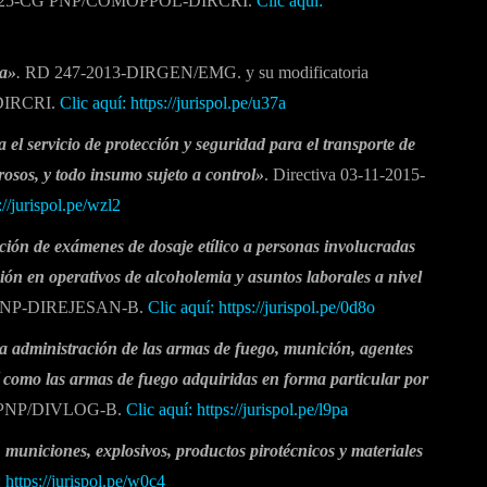
025-CG PNP/COMOPPOL-DIRCRI.
Clic aquí:
ca»
.
RD 247-2013-DIRGEN/EMG. y su modificatoria
DIRCRI.
Clic aquí: https://jurispol.pe/u37a
el servicio de protección y seguridad para el transporte de
rosos, y todo insumo sujeto a control»
. Directiva 03-11-2015-
://jurispol.pe/wzl2
ción de exámenes de dosaje etílico a personas involucradas
ción en operativos de alcoholemia y asuntos laborales a nivel
GPNP-DIREJESAN-B.
Clic aquí: https://jurispol.pe/0d8o
la administración de las armas de fuego, munición, agentes
sí como las armas de fuego adquiridas en forma particular por
N-PNP/DIVLOG-B.
Clic aquí: https://jurispol.pe/l9pa
municiones, explosivos, productos pirotécnicos y materiales
:
https://jurispol.pe/w0c4