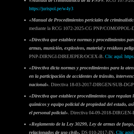
«Manual de criminalística de la PNP»
.
RCG 1073-2
https://jurispol.pe/w4y3
«Manual de Procedimientos periciales de criminalísti
mediante la RCG 1072-2025-CG PNP/COMOPPOL-
«Directiva que establece normas y procedimientos para 
armas, munición, explosivos, material y residuos pelig
PNP-DIRNGI-DIREJEPER/OCEX-B.
Clic aquí: https
«Directiva dicta normas y procedimientos para la aten
en la participación de accidentes de tránsito, interven
nacional»
.
Directiva 18-03-2017-DIRGEN/SUB-D
«Directiva que establece procedimientos que regulan 
químicos y equipo policial de propiedad del estado, a
el personal policial»
. Directiva 04-09-2018-DIRGE
«Reglamento de la Ley 30299, Ley de armas de fuego, 
relacionados de uso civil».
DS 010-2017-IN.
Clic aquí