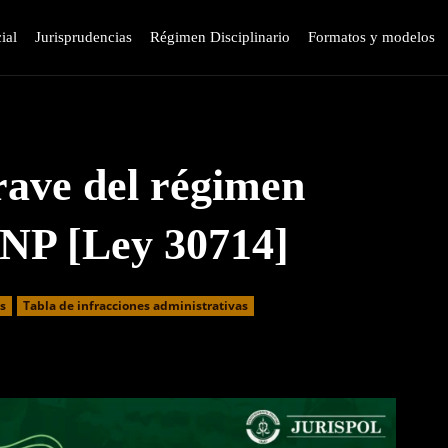
ial
Jurisprudencias
Régimen Disciplinario
Formatos y modelos
rave del régimen
 PNP [Ley 30714]
as
⁠Tabla de infracciones administrativas