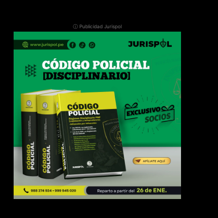
ⓘ Publicidad Jurispol