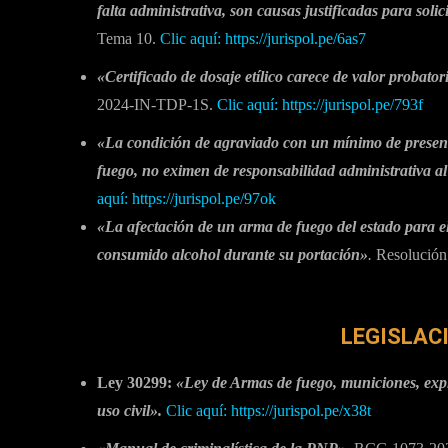
falta administrativa, son causas justificadas para solic
Tema 10.
Clic aquí:
https://jurispol.pe/6as7
«Certificado de dosaje etílico carece de valor probator
2024-IN-TDP-1S.
Clic aquí: https://jurispol.pe/793f
«La condición de agraviado con un mínimo de presenc
fuego, no eximen de responsabilidad administrativa al 
aquí: https://jurispol.pe/97ok
«La afectación de un arma de fuego del estado para el s
consumido alcohol durante su portación»
.
Resolución
LEGISLAC
Ley 30299:
«Ley de Armas de fuego, municiones, explo
uso civil
».
Clic aquí: https://jurispol.pe/x38t