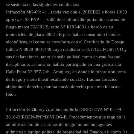
se sustenta en las siguientes conductas:
Infracción MG-69: «(…) toda vez que el 20FEB22 a horas 19:30
aprox., el S3 PNP —- salió de su domicilio portando su arma de
fuego marca TAURUS, serie N° KIR34091 a bordo de su
motocicleta de placa 3862-4P. pese haber consumido bebidas
alcohólicas, tal como se corrobora con el Certificado de Dosaje
Etílico N 0029-0001449 cuyo resultado es 0.17G/L POSITIVO y
sus declaraciones, tanto en sede policial como en este órgano
disciplinario, así mismo, habría participado en una gresca situ
Calle Piura N° 357-Urb.. Aranjuez, en donde le robaron su arma
de fuego y moto lineal resultando con Dx. Trauma Torácico
abdominal derecho, trauma muslo derecho por arma blanca».
[Sic].
Infracción
G-26:
«(…), al incumplir la DIRECTIVA N° 04-09-
2018-DIRGEN-PNP/DIVLOG-B, Procedimientos que regulan la
administración de las armas de fuego, munición, agentes
químicos y equipo policial de propiedad del Estado, así como las