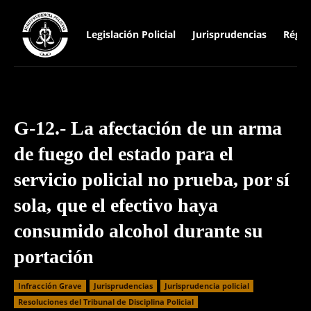
Legislación Policial
Jurisprudencias
Régim
G-12.- La afectación de un arma
de fuego del estado para el
servicio policial no prueba, por sí
sola, que el efectivo haya
consumido alcohol durante su
portación
Infracción Grave
Jurisprudencias
Jurisprudencia policial
Resoluciones del Tribunal de Disciplina Policial