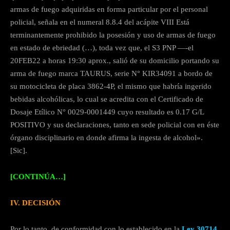
armas de fuego adquiridas en forma particular por el personal
policial, señala en el numeral 8.8.4 del acápite VIII Está
terminantemente prohibido la posesión y uso de armas de fuego
en estado de ebriedad (…), toda vez que, el S3 PNP —-el
20FEB22 a horas 19:30 aprox., salió de su domicilio portando su
arma de fuego marca TAURUS, serie N° KIR34091 a bordo de
su motocicleta de placa 3862-4P, el mismo que habría ingerido
bebidas alcohólicas, lo cual se acredita con el Certificado de
Dosaje Etílico N° 0029-0001449 cuyo resultado es 0.17 G/L
POSITIVO y sus declaraciones, tanto en sede policial con en éste
órgano disciplinario en donde afirma la ingesta de alcohol».
[Sic].
[CONTINÚA…]
IV. DECISIÓN
Por lo tanto, de conformidad con lo establecido en la
Ley 30714
,