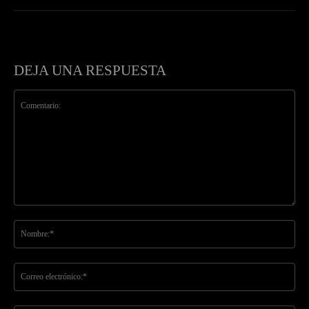
DEJA UNA RESPUESTA
Comentario:
No
Co
ele