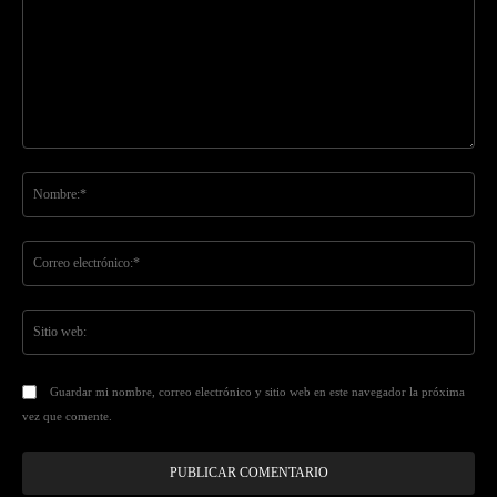
Comentario:
No
Co
ele
Sit
we
Guardar mi nombre, correo electrónico y sitio web en este navegador la próxima
vez que comente.