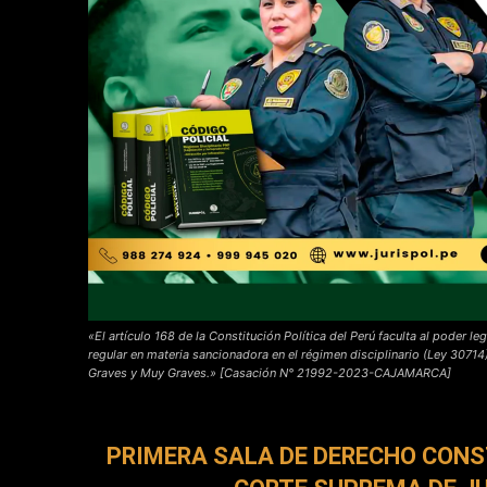
«El artículo 168 de la Constitución Política del Perú faculta al poder 
regular en materia sancionadora en el régimen disciplinario (Ley 30714)
Graves y Muy Graves.» [Casación N° 21992-2023-CAJAMARCA]
PRIMERA SALA DE DERECHO CONS