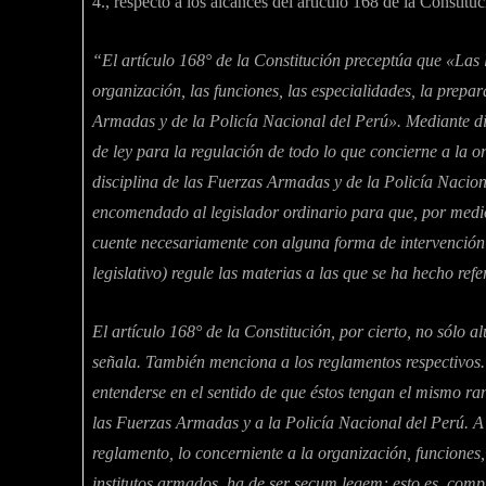
4., respecto a los alcances del artículo 168 de la Constitu
“El artículo 168° de la Constitución preceptúa que «Las 
organización, las funciones, las especialidades, la prepa
Armadas y de la Policía Nacional del Perú». Mediante di
de ley para la regulación de todo lo que concierne a la o
disciplina de las Fuerzas Armadas y de la Policía Nacion
encomendado al legislador ordinario para que, por medi
cuente necesariamente con alguna forma de intervención p
legislativo) regule las materias a las que se ha hecho refe
El artículo 168° de la Constitución, por cierto, no sólo a
señala. También menciona a los reglamentos respectivos.
entenderse en el sentido de que éstos tengan el mismo ra
las Fuerzas Armadas y a la Policía Nacional del Perú. A 
reglamento, lo concerniente a la organización, funciones,
institutos armados, ha de ser secum legem; esto es, compl