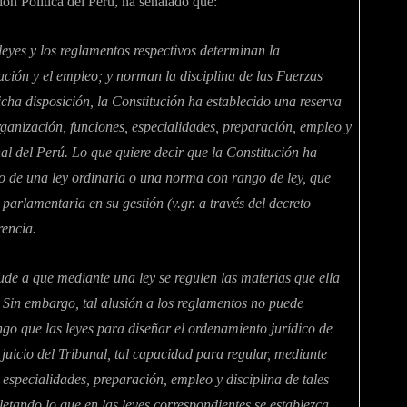
ción Política del Perú, ha señalado que:
leyes y los reglamentos respectivos determinan la
ración y el empleo; y norman la disciplina de las Fuerzas
cha disposición, la Constitución ha establecido una reserva
rganización, funciones, especialidades, preparación, empleo y
al del Perú. Lo que quiere decir que la Constitución ha
o de una ley ordinaria o una norma con rango de ley, que
arlamentaria en su gestión (v.gr. a través del decreto
rencia.
lude a que mediante una ley se regulen las materias que ella
 Sin embargo, tal alusión a los reglamentos no puede
ngo que las leyes para diseñar el ordenamiento jurídico de
juicio del Tribunal, tal capacidad para regular, mediante
 especialidades, preparación, empleo y disciplina de tales
etando lo que en las leyes correspondientes se establezca.