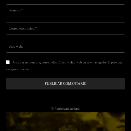
Comentario:
No
Co
ele
Sit
we
Guardar mi nombre, correo electrónico y sitio web en este navegador la próxima
vez que comente.
ⓘ Publicidad Jurispol