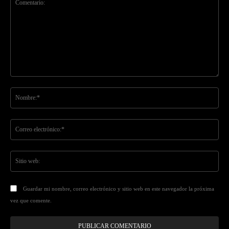
Comentario:
No
Co
ele
Sit
we
Guardar mi nombre, correo electrónico y sitio web en este navegador la próxima
vez que comente.