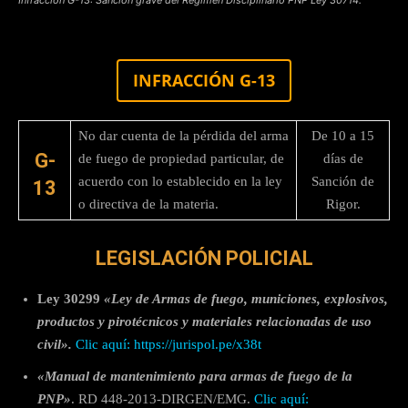
INFRACCIÓN G-13
No dar cuenta de la pérdida del arma
De 10 a 15
G-
de fuego de propiedad particular, de
días de
acuerdo con lo establecido en la ley
Sanción de
13
o directiva de la materia.
Rigor.
LEGISLACIÓN POLICIAL
Ley 30299
«Ley de Armas de fuego, municiones, explosivos,
productos y pirotécnicos y materiales relacionadas de uso
civil
».
C
lic aquí:
https://jurispol.pe/x38t
«Manual de mantenimiento para armas de fuego de la
PNP»
. RD 448-2013-DIRGEN/EMG.
Clic aquí: