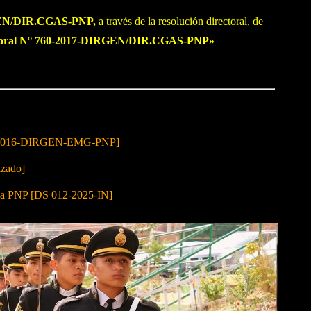
EN/DIR.CGAS-PNP,
a través de la resolución directoral, de
ectoral N° 760-2017-DIRGEN/DIR.CGAS-PNP»
15-2016-DIRGEN-EMG-PNP]
izado]
 la PNP [DS 012-2025-IN]