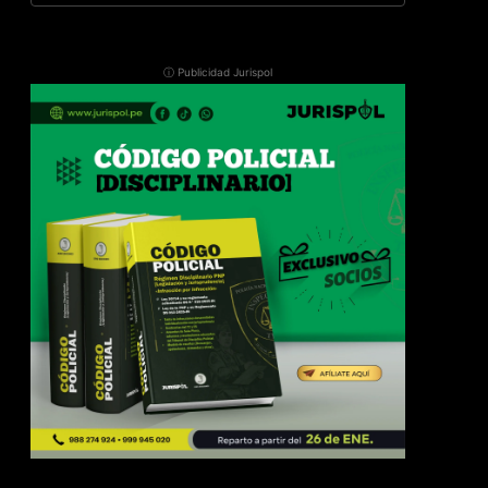
ⓘ Publicidad Jurispol