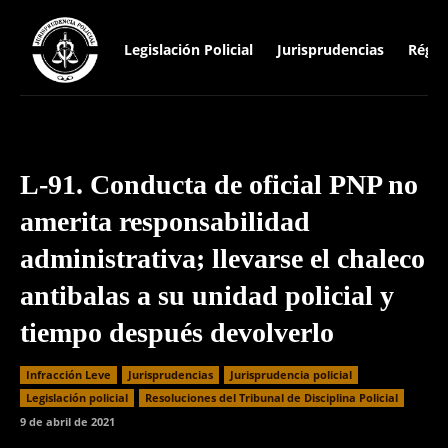
Legislación Policial
Jurisprudencias
Régim
L-91. Conducta de oficial PNP no
amerita responsabilidad
administrativa; llevarse el chaleco
antibalas a su unidad policial y
tiempo después devolverlo
Infracción Leve
Jurisprudencias
Jurisprudencia policial
Legislación policial
Resoluciones del Tribunal de Disciplina Policial
9 de abril de 2021