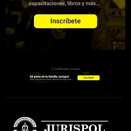
ⓘ Publicidad Jurispol