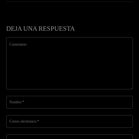
DEJA UNA RESPUESTA
Comentario:
No
Co
ele
Sit