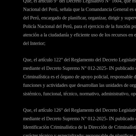
Que, el artículo 9° del Decreto Legislativo N° 1604, que m
Nacional del Perú, señala que la Comandancia General es e
del Perú, encargado de planificar, organizar, dirigir y superv
Policía Nacional del Perú, para el ejercicio de la función po
atención a la ciudadanía y eficiente uso de los recursos en e
del Interior;
Que, el artículo 122° del Reglamento del Decreto Legislat
mediante el Decreto Supremo N° 012-2025- IN publicado e
Criminalística es el órgano de apoyo policial, responsable de
funciones y actividades que desarrollan las unidades de org
sistémico, funcional, técnico, normativo, administrativo, op
Que, el artículo 126° del Reglamento del Decreto Legislat
mediante el Decreto Supremo N° 012-2025- IN publicado e
Identificación Criminalística de la Dirección de Criminalíst
carácter técnico y especializado; responsable de planificar, a