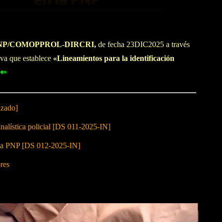
-PNP/COMOPPROL-DIRCRI,
de fecha 23DIC2025 a través
iva que establece
«Lineamientos para la identificación
Í⇐
izado]
nalística policial [DS 011-2025-IN]
 la PNP [DS 012-2025-IN]
res