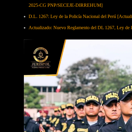
2025-CG PNP/SECEJE-DIRREHUM]
D.L. 1267: Ley de la Policía Nacional del Perú [Actual
Actualizado: Nuevo Reglamento del DL 1267, Ley de