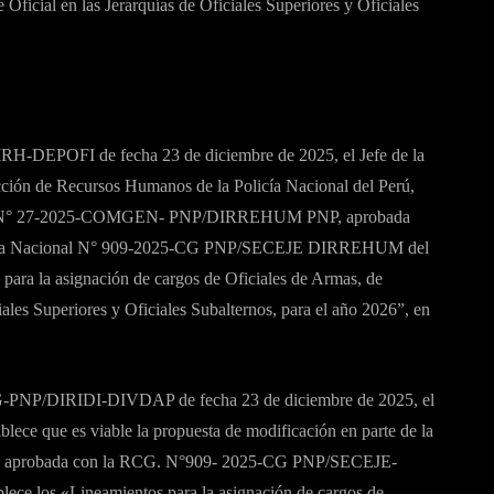
 Oficial en las Jerarquías de Oficiales Superiores y Oficiales
EPOFI de fecha 23 de diciembre de 2025, el Jefe de la
ión de Recursos Humanos de la Policía Nacional del Perú,
rectiva N° 27-2025-COMGEN- PNP/DIRREHUM PNP, aprobada
olicía Nacional N° 909-2025-CG PNP/SECEJE DIRREHUM del
para la asignación de cargos de Oficiales de Armas, de
iales Superiores y Oficiales Subalternos, para el año 2026”, en
G-PNP/DIRIDI-DIVDAP de fecha 23 de diciembre de 2025, el
blece que es viable la propuesta de modificación en parte de la
probada con la RCG. N°909- 2025-CG PNP/SECEJE-
ce los «Lineamientos para la asignación de cargos de