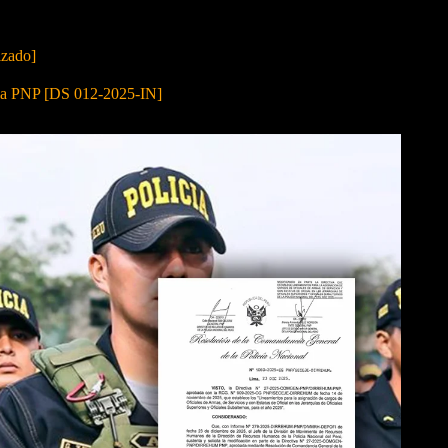
izado]
 la PNP [DS 012-2025-IN]