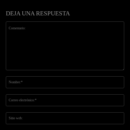
DEJA UNA RESPUESTA
Comentario:
No
Co
ele
Sit
we