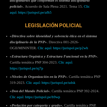
disciplinarios que conforman el sistema disciplinario
policial».
Acuerdo de Sala Plena 2021. Tema 15.
Clic
aquí: https://jurispol.pe/afh5
LEGISLACIÓN POLICIAL
«Directiva sobre idoneidad y solvencia ética en el sistema
disciplinario de la PNP»
. Directiva 001-2026-
OGII/MININTER.
Clic aquí: https://jurispol.pe/p2wh
«Estructura Orgánica y Estructura Funcional en la PNP»
.
Cartilla temática PNP 304-2023.
Clic aquí:
https://jurispol.pe/nj7p
«Niveles de Organización en la PNP»
. Cartilla temática PNP
319-2023.
Clic aquí: https://jurispol.pe/udsk
«Don del Mando Policial».
Cartilla temática PNP 392-2024.
Clic aquí: https://jurispol.pe/b9wp
«Prelación por categoría y grado».
Cartilla temática PNP.