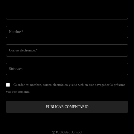
Comentario:
No
Co
ele
Sit
we
Guardar mi nombre, correo electrónico y sitio web en este navegador la próxima
vez que comente.
ⓘ Publicidad Jurispol