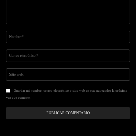
Comentario:
No
Co
ele
Sit
we
Guardar mi nombre, correo electrónico y sitio web en este navegador la próxima
vez que comente.