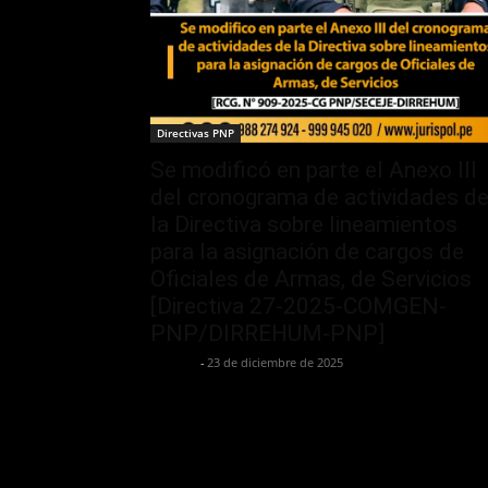
Directivas PNP
Se modificó en parte el Anexo III
del cronograma de actividades d
la Directiva sobre lineamientos
para la asignación de cargos de
Oficiales de Armas, de Servicios
[Directiva 27-2025-COMGEN-
PNP/DIRREHUM-PNP]
Jurispol
-
23 de diciembre de 2025