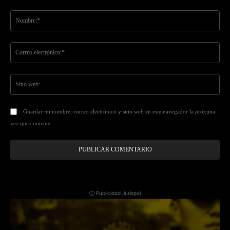
Comentario:
No
Co
ele
Sit
we
Guardar mi nombre, correo electrónico y sitio web en este navegador la próxima
vez que comente.
ⓘ Publicidad Jurispol