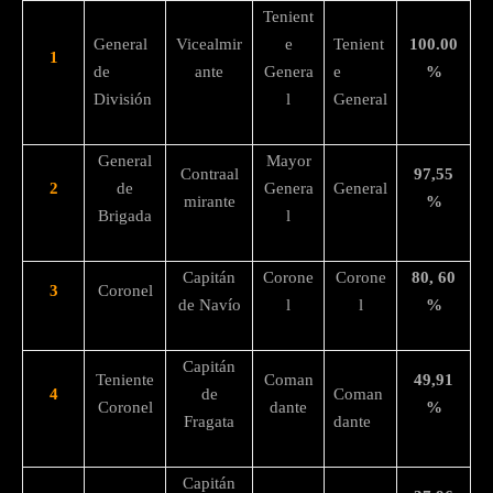
Tenient
General
Vicealmir
e
Tenient
100.00
1
de
ante
Genera
e
%
División
l
General
General
Mayor
Contraal
97,55
2
de
Genera
General
mirante
%
Brigada
l
Capitán
Corone
Corone
80, 60
3
Coronel
de Navío
l
l
%
Capitán
Teniente
Coman
49,91
4
de
Coman
Coronel
dante
%
Fragata
dante
Capitán