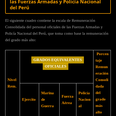
las Fuerzas Armadas y Policía Nacional
del Perú
El siguiente cuadro contiene la escala de Remuneración
Consolidada del personal oficiales de las Fuerzas Armadas y
Policía Nacional del Perú, que toma como base la remuneración
del grado más alto:
Porcen
GRADOS EQUIVALENTES
taje
OFICIALES
Remun
eración
Nivel
Consoli
Rem.
dada
del
Marina
Policía
Fuerza
grado
Ejercito
de
Nacion
Aérea
más
Guerra
al
alto