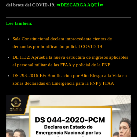
del brote del COVID-19
.
⇒DESCARGA AQUÍ⇐
Lee también:
Sala Constitucional declara improcedente cientos de
demandas por bonificación policial COVID-19
DL 1132: Aprueba la nueva estructura de ingresos aplicables
al personal militar de las FFAA y policial de la PNP
DS 293-2016-EF: Bonificación por Alto Riesgo a la Vida en
zonas declaradas en Emergencia para la PNP y FFAA