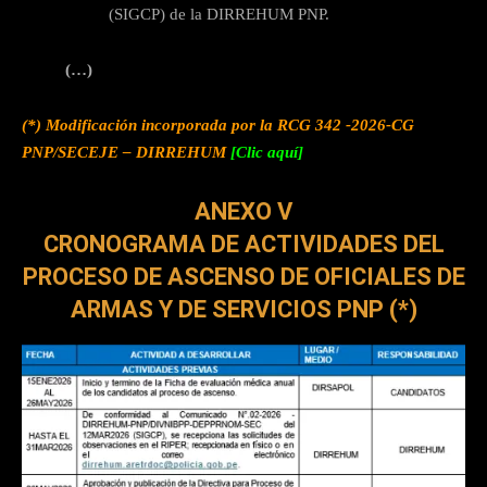
(SIGCP) de la DIRREHUM PNP.
(…)
(*) Modificación incorporada por la RCG 342 -2026-CG
PNP/SECEJE – DIRREHUM
[Clic aquí]
ANEXO V
CRONOGRAMA DE ACTIVIDADES DEL
PROCESO DE ASCENSO DE
OFICIALES DE
ARMAS Y DE SERVICIOS PNP (*)