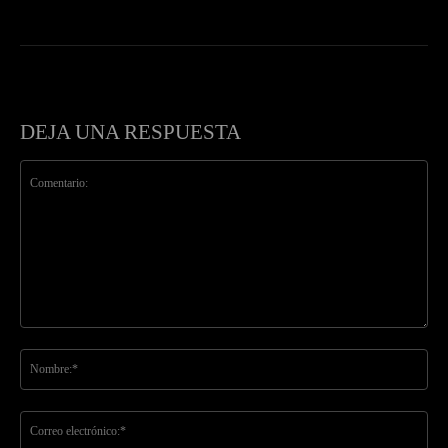
DEJA UNA RESPUESTA
Comentario:
No
Co
ele