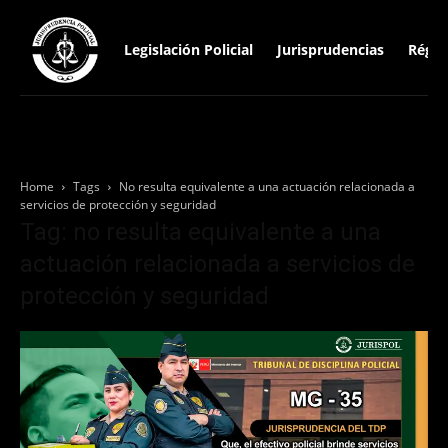
Legislación Policial
Jurisprudencias
Régim
Home
Tags
No resulta equivalente a una actuación relacionada a
servicios de protección y seguridad
Tag: no resulta equivalente a una
actuación relacionada a servicios de
protección y seguridad