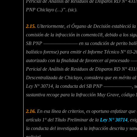
Pericial de Análisis de Residuos de Disparos RD N° 43
PNP Chiclayo (…)”. (sic).
2.15.
Ulteriormente, el Órgano de Decisión estableció la 
comisión de la infracción in comento18, debido a los sig
SB PNP ———————— en su condición de perito balístico 
balístico forense) para emitir el Informe Técnico N°
autorizado con la finalidad de favorecer al procesad
Pericial de Análisis de Residuos de Disparos RD N° 431/2
Descentralizada de Chiclayo, considera que en mérito al p
Ley N° 30714, la conducta del SB PNP ——————–, se en
sustantiva recoge para la Infracción Muy Grave, código
2.16.
En esa línea de criterios, es oportuno enfatizar que 
artículo 1° del Título Preliminar de la
Ley N° 30714
, ex
la conducta del investigado a la infracción descrita y sa
policial.