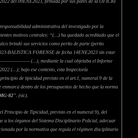
1/2022 del 09ENE2023, firmada por sus pares de la OFICRI
responsabilidad administrativa del investigado por la
uientes motivos centrales: “(…) ha quedado acreditado que el
brindó sus servicios como perito de parte (perito
 03-2023-BALISTICA FORENSE de fecha 14ENE2023 sin estar
o ————————- (…), mediante la cual objetaba el Informe
022 (…); bajo ese contexto, esta Inspectoría
rincipio de tipicidad previsto en el art.1, numeral 9 de la
marca dentro de los presupuestos de hecho que la norma
MG-82
”. (sic).
el Principio de Tipicidad, previsto en el numeral 9), del
ige a los órganos del Sistema Disciplinario Policial, adecuar
ncionada por la normativa que regula el régimen disciplinario