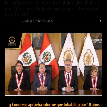
No volverá al Ministerio Público: Inhabilitan
por 10 años a Delia Espinoza por descartar
Ley 32130
Jurispol Perú
-
3 de diciembre de 2025
0