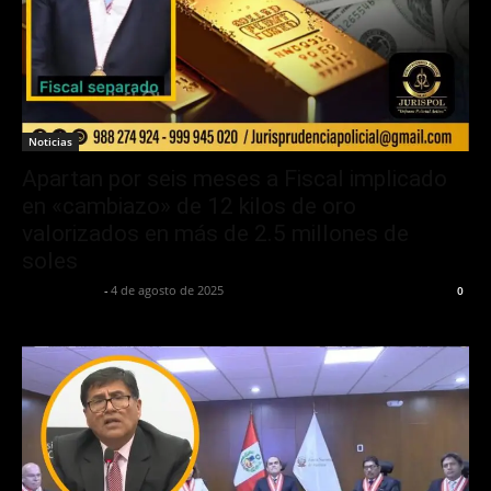
Noticias
Apartan por seis meses a Fiscal implicado
en «cambiazo» de 12 kilos de oro
valorizados en más de 2.5 millones de
soles
Jurispol Perú
-
4 de agosto de 2025
0