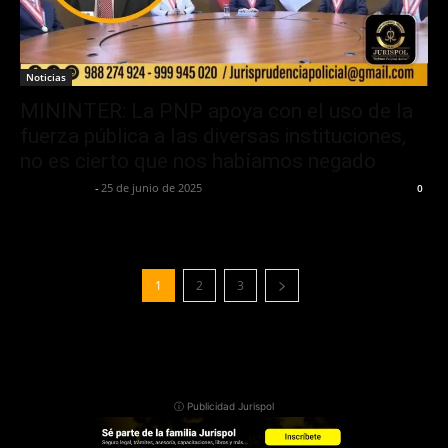
Noticias
MININTER: La PNP apoya con el uso de la
fuerza pública a las diversas instituciones,
no es cierto que nos habíamos negado
Jurispol Perú
-
25 de junio de 2025
0
1
2
3
ⓘ Publicidad Jurispol