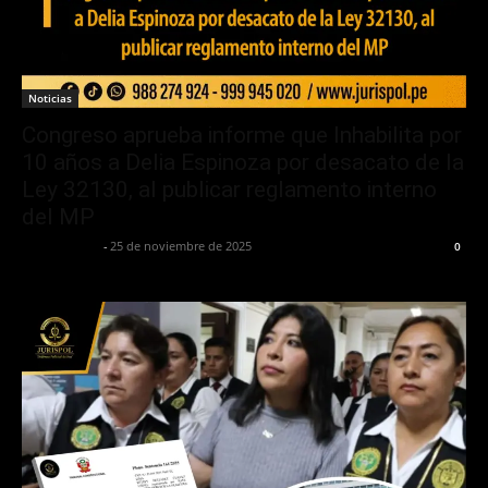
Noticias
Congreso aprueba informe que Inhabilita por
10 años a Delia Espinoza por desacato de la
Ley 32130, al publicar reglamento interno
del MP
Jurispol Perú
-
25 de noviembre de 2025
0