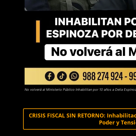
No volverá al Ministerio Público Inhabilitan por 10 años a Delia Espin
CRISIS FISCAL SIN RETORNO: Inhabilitac
Poder y Tensi