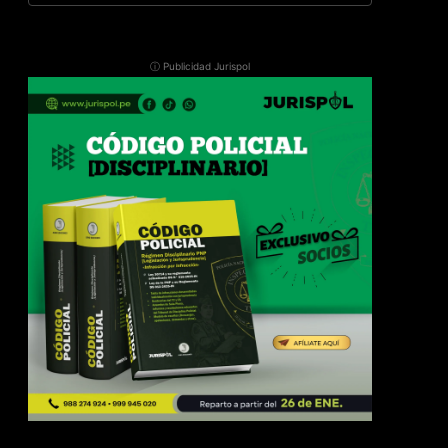
ⓘ Publicidad Jurispol