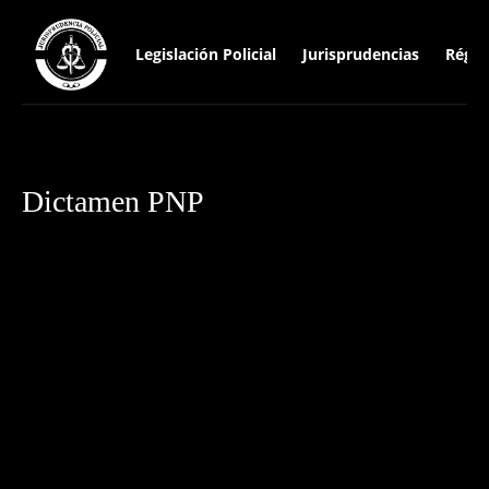
Legislación Policial
Jurisprudencias
Régim
Dictamen PNP
Actas policiales
Actas y documentos fiscales
Acuerdos de Sala Plena