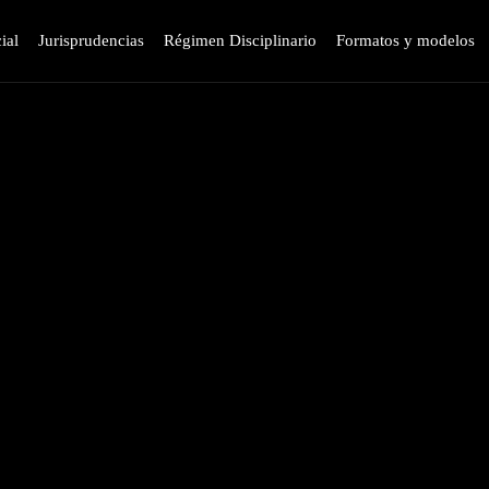
ial
Jurisprudencias
Régimen Disciplinario
Formatos y modelos
 Sala Plena
Acuerdos de sala plena TDP
Afiliación JURISPOL
Artículos