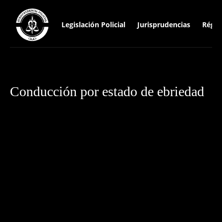
Legislación Policial
Jurisprudencias
Régim
Conducción por estado de ebriedad
Actas policiales
Actas y documentos fiscales
Acuerdos de Sala Plena