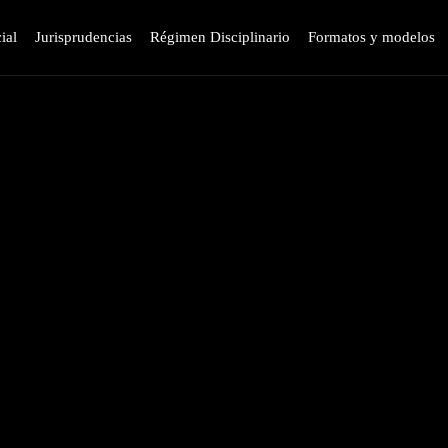
ial
Jurisprudencias
Régimen Disciplinario
Formatos y modelos
 Sala Plena
Acuerdos de sala plena TDP
Afiliación JURISPOL
Artículos