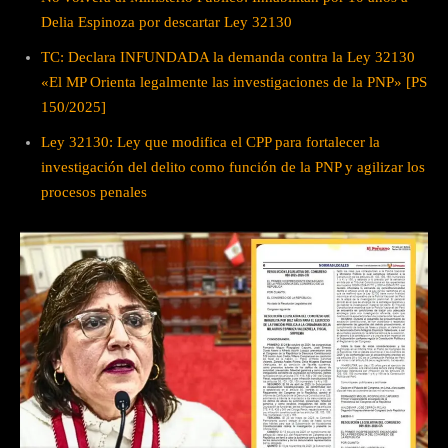
Delia Espinoza por descartar Ley 32130
TC: Declara INFUNDADA la demanda contra la Ley 32130
«El MP Orienta legalmente las investigaciones de la PNP» [PS
150/2025]
Ley 32130: Ley que modifica el CPP para fortalecer la
investigación del delito como función de la PNP y agilizar los
procesos penales