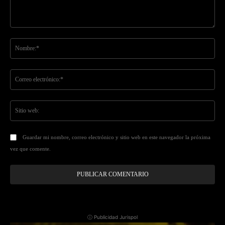
Comentario:
No
Co
ele
Sit
we
Guardar mi nombre, correo electrónico y sitio web en este navegador la próxima
vez que comente.
ⓘ Publicidad Jurispol