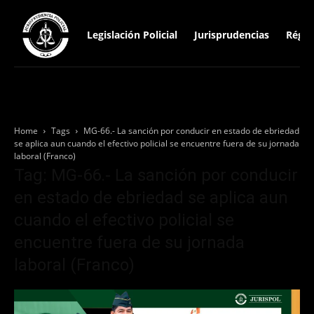
Legislación Policial
Jurisprudencias
Régim
Home
Tags
MG-66.- La sanción por conducir en estado de ebriedad
se aplica aun cuando el efectivo policial se encuentre fuera de su jornada
laboral (Franco)
Tag: MG-66.- La sanción por conducir
en estado de ebriedad se aplica aun
cuando el efectivo policial se
encuentre fuera de su jornada
laboral (Franco)