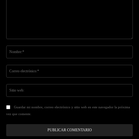
Comentario:
No
Co
ele
Sit
we
Guardar mi nombre, correo electrónico y sitio web en este navegador la próxima
vez que comente.