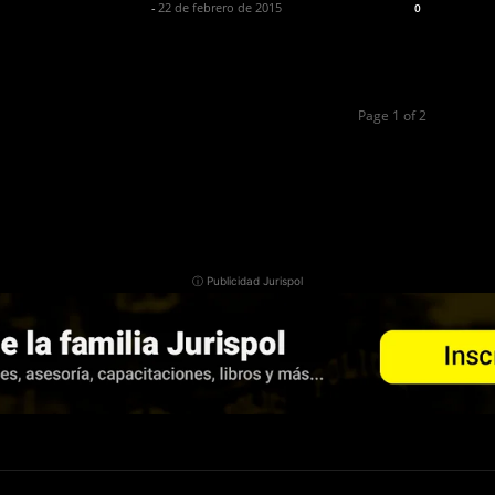
Jurispol Perú
-
22 de febrero de 2015
0
Page 1 of 2
ⓘ Publicidad Jurispol