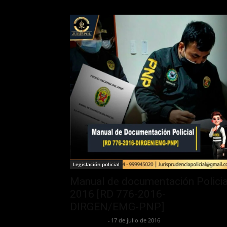
Legislación policial
Manual de documentación Policia
2016 [RD 776-2016-
DIRGEN/EMG-PNP]
Jurispol Perú
-
17 de julio de 2016