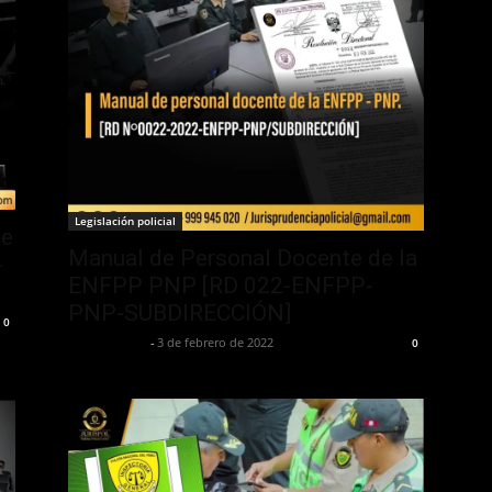
Legislación policial
de
Manual de Personal Docente de la
-
ENFPP PNP [RD 022-ENFPP-
PNP-SUBDIRECCIÓN]
0
Jurispol Perú
-
3 de febrero de 2022
0