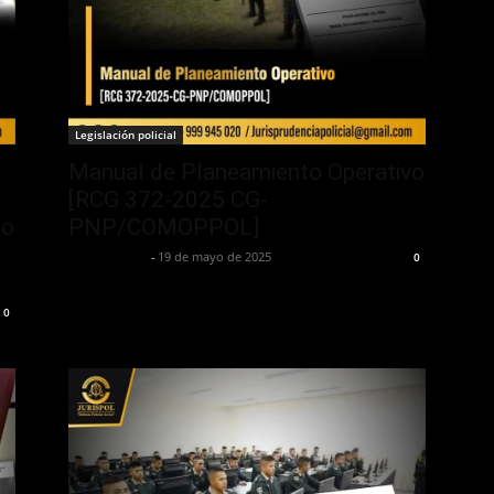
Legislación policial
s
Manual de Planeamiento Operativo
[RCG 372-2025 CG-
co
PNP/COMOPPOL]
Jurispol Perú
-
19 de mayo de 2025
0
0