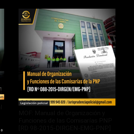
Legislación policial
l
MOF: Manual de Organización y
Funciones de las Comisarías PNP
[RD 98-2015-DIRGEN-EMG-PNP]
0