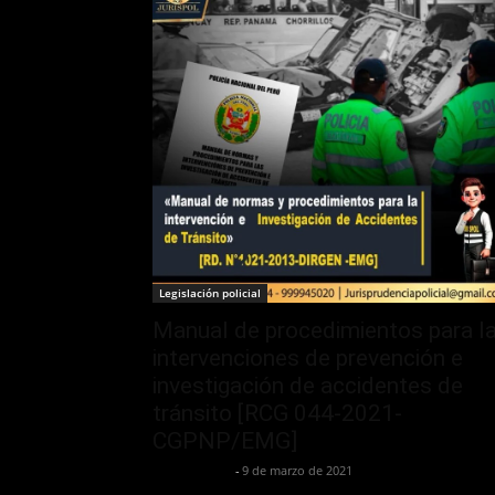
Legislación policial
Manual de procedimientos para l
intervenciones de prevención e
investigación de accidentes de
tránsito [RCG 044-2021-
CGPNP/EMG]
Jurispol Perú
-
9 de marzo de 2021