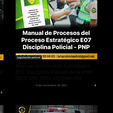
Legislación policial
Manual del Proceso Estratégico
E07. Disciplina Policial de la PNP
NP
[RCG 338-2021-CG PNP/IG]
Jurispol Perú
-
9 de noviembre de 2021
0
0