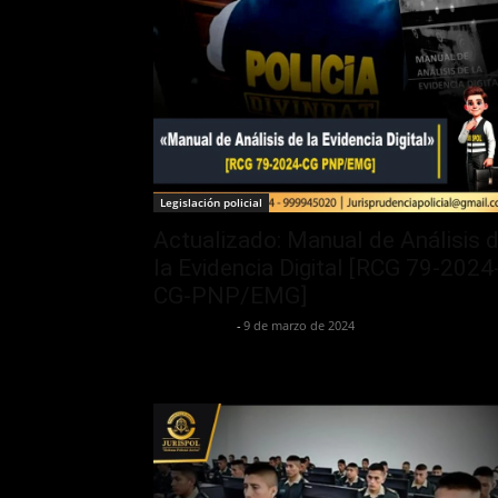
Legislación policial
Actualizado: Manual de Análisis 
la Evidencia Digital [RCG 79-2024
CG-PNP/EMG]
Jurispol Perú
-
9 de marzo de 2024