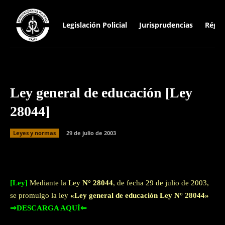
Legislación Policial
Jurisprudencias
Régim
Ley general de educación [Ley
28044]
Leyes y normas
29 de julio de 2003
Facebook
Twitter
WhatsApp
[Ley]
Mediante la Ley
N° 28044
, de fecha 29 de julio de 2003,
se promulgo la ley
«Ley general de educación Ley N° 28044»
⇒DESCARGA AQUÍ⇐