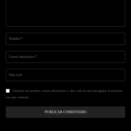
Comentario:
No
Co
ele
Sit
we
Guardar mi nombre, correo electrónico y sitio web en este navegador la próxima
vez que comente.