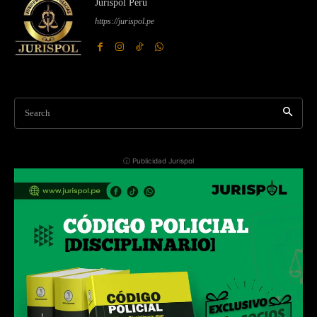
Jurispol Perú
https://jurispol.pe
Search
ⓘ Publicidad Jurispol