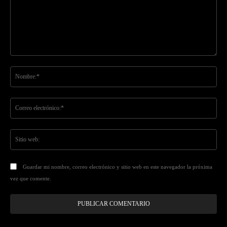
Comentario:
No
Co
ele
Sit
we
Guardar mi nombre, correo electrónico y sitio web en este navegador la próxima
vez que comente.