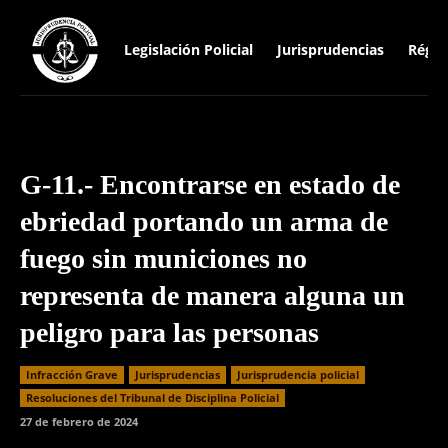
Legislación Policial
Jurisprudencias
Régim
G-11.- Encontrarse en estado de
ebriedad portando un arma de
fuego sin municiones no
representa de manera alguna un
peligro para las personas
Infracción Grave
Jurisprudencias
Jurisprudencia policial
Resoluciones del Tribunal de Disciplina Policial
27 de febrero de 2024