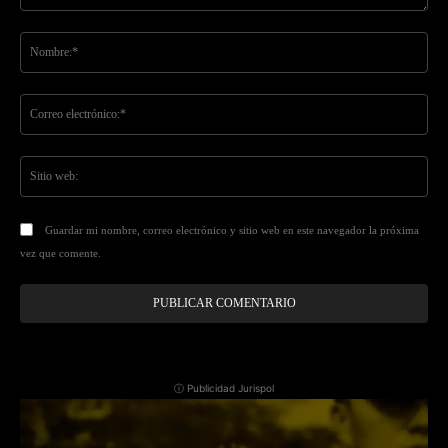
Comentario:
No
Co
ele
Sit
we
Guardar mi nombre, correo electrónico y sitio web en este navegador la próxima
vez que comente.
ⓘ Publicidad Jurispol