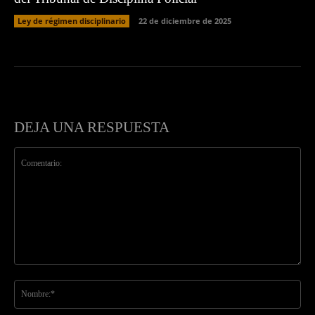
Ley de régimen disciplinario
22 de diciembre de 2025
DEJA UNA RESPUESTA
Comentario:
No