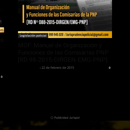
Legislación policial
as
MOF: Manual de Organización y
Funciones de las Comisarías PNP
[RD 98-2015-DIRGEN-EMG-PNP]
Jurispol Perú
-
22 de febrero de 2015
0
0
ⓘ Publicidad Jurispol