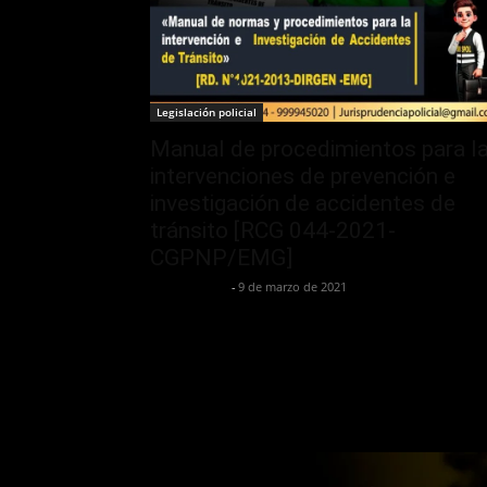
Legislación policial
Manual de procedimientos para l
intervenciones de prevención e
investigación de accidentes de
tránsito [RCG 044-2021-
CGPNP/EMG]
Jurispol Perú
-
9 de marzo de 2021