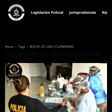
Legislación Policial
Jurisprudencias
Régim
Home
Tags
RCG Nº 251-2021-CG.PNP/EMG
Tag: RCG Nº 251-2021-CG.PNP/EMG