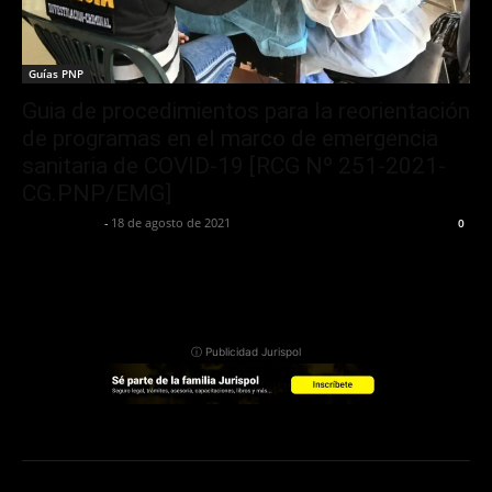
Guías PNP
Guia de procedimientos para la reorientación
de programas en el marco de emergencia
sanitaria de COVID-19 [RCG Nº 251-2021-
CG.PNP/EMG]
Jurispol Perú
-
18 de agosto de 2021
0
ⓘ Publicidad Jurispol