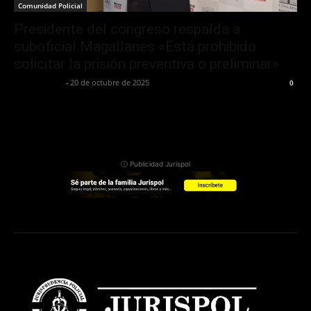
Comunidad Policial
Presidente del congreso respalda a
suboficial Magallanes «Está prohibido
solicitar la prisión preventiva o preliminar»
Jurispol Perú
-
20 de octubre de 2025
0
ⓘ Publicidad Jurispol