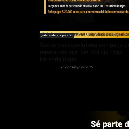
Jurisprudencia policial
Sentencia absolutoria con pago d
reparación civil del Policía Elvis
Miranda Rojas.
Jurispol Perú
-
12 de mayo de 2025