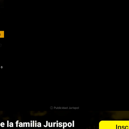
e
0
ⓘ Publicidad Jurispol