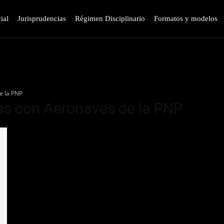
ial
Jurisprudencias
Régimen Disciplinario
Formatos y modelos
e la PNP
as con Aeronaves de la PNP