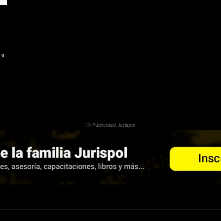
0
ⓘ Publicidad Jurispol