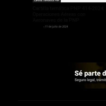
Cartilla Temática PNP
Cartilla temática PNP 414-2024:
Operaciones Aéreas con
Aeronaves de la PNP
Jurispol
-
11 de julio de 2024