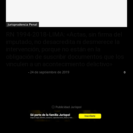
Jurisprudencia Penal
RN 1994-2018-LIMA: «Actas, sin firma del
imputado, no desacredita ni desmerece la
intervención, porque no están en la
obligación de suscribir documentos que los
vinculen a un acontecimiento delictivo»
Jurispol Perú
-
24 de septiembre de 2019
0
ⓘ Publicidad Jurispol