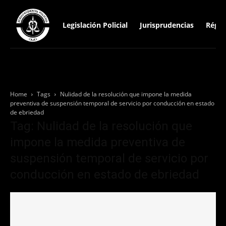
Legislación Policial
Jurisprudencias
Régim
Home
Tags
Nulidad de la resolución que impone la medida
preventiva de suspensión temporal de servicio por conducción en estado
de ebriedad
Tag: Nulidad de la resolución que
impone la medida preventiva de
suspensión temporal de servicio por
conducción en estado de ebriedad