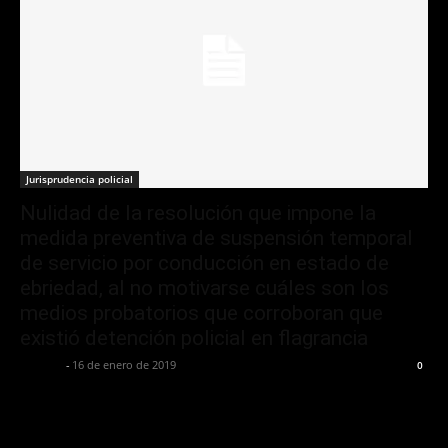
Jurisprudencia policial
Nulidad de la resolución que impone la
medida preventiva de suspensión temporal
de servicio por conducción en estado de
ebriedad, al no motivarse cuáles son los
medios probatorios que corroboran que
existió detención policial en flagrancia
Jurispol
-
16 de enero de 2019
0