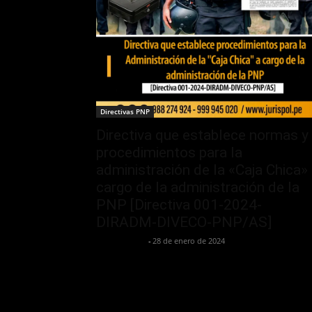
Directivas PNP
Directiva que establece normas y
procedimientos para la
administración de la «Caja Chica»
cargo de la administración de la
PNP [Directiva 001-2024-
DIRADM-DIVECO-PNP/AS]
Jurispol Perú
-
28 de enero de 2024