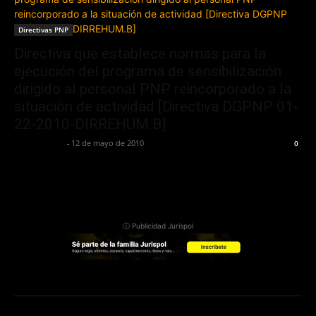
Directivas PNP
Directiva que establece normas para la
ejecución del programa de sensibilización
dirigido al personal PNP reincorporado a la
situación de actividad [Directiva DGPNP 01-
22-2010-DIRREHUM.B]
Jurispol Perú
-
12 de mayo de 2010
0
ⓘ Publicidad Jurispol