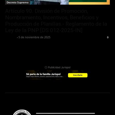
Decreto Supremo
Artículo 90. División de Promoción,
Nombramiento, Incentivos, Beneficios y
Producción de Planillas.- Reglamento de la
Ley de la PNP [DS 012-2025-IN]
Jurispol
-
5 de noviembre de 2025
0
ⓘ Publicidad Jurispol