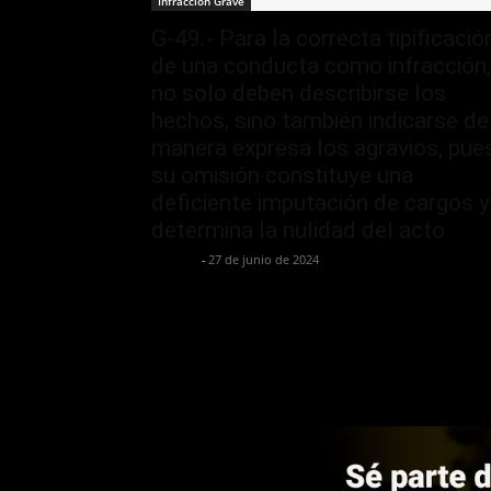
Infracción Grave
G-49.- Para la correcta tipificació
de una conducta como infracción,
no solo deben describirse los
hechos, sino también indicarse de
manera expresa los agravios, pue
su omisión constituye una
deficiente imputación de cargos y
determina la nulidad del acto
Jurispol
-
27 de junio de 2024