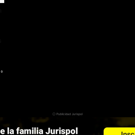
n
s
0
ⓘ Publicidad Jurispol